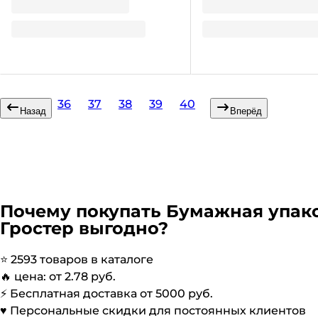
В корзину
В корзину
В наличии:
Мало
В наличии:
на
1
складе
на
1
складе
36
37
38
39
40
Назад
Вперёд
Почему покупать
Бумажная упако
Гростер выгодно?
⭐️
2593
товаров в каталоге
🔥 цена: от
2.78
руб.
⚡️ Бесплатная доставка от
5000
руб.
♥️ Персональные скидки для постоянных клиентов