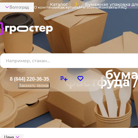
Каталог
Волгоград
О компании
Как купить
Магазины
Контакты
FAQ
бума
фастфуда /
8 (844) 220-36-35
Заказать звонок
Цена