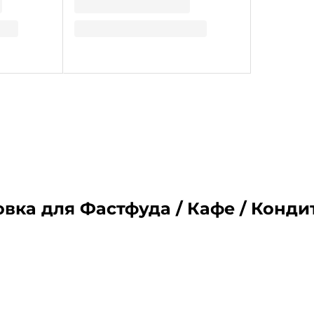
В корзину
Мало
В наличии:
Достаточно
на
1
складе
вка для Фастфуда / Кафе / Конди