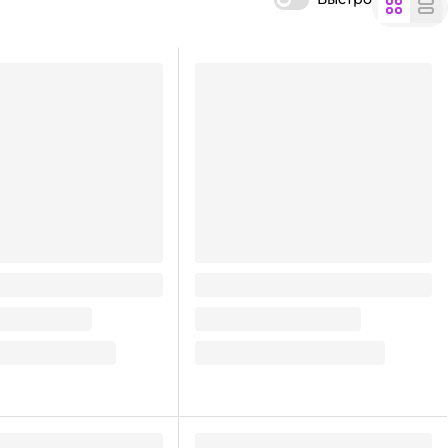
умажный 400 мл
Стакан бумажный 400 мл
Белый Двухслойный D-
Гладкий Белый Двухслойный D-
90 мм БЛ
7.9
₽
/ шт
7.9
₽
ну
В корзину
Мало
В наличии:
Мало
на
1
складе