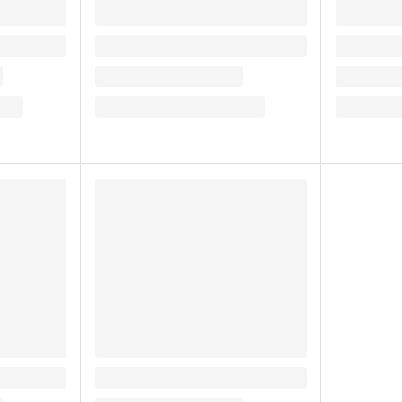
7.2
6.96
₽
/ шт
₽
/ шт
7.2
₽
6.96
₽
В корзину
В корзи
Много
В наличии:
Мало
В наличии:
на
1
складе
на
1
складе
250 мл
Стакан/ведро для попкорна 2,9
о.
л БАСКЕТ Инт
16.5
₽
/ шт
16.5
₽