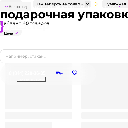
Каталог
Канцелярские товары
Бумажная 
Волгоград
О компании
Как купить
Магазины
Контакты
FAQ
подарочная упаков
Найдено 40 товаров
Цена
8 (844) 220-36-35
Заказать звонок
Бант-шар 7,5 см
Коробка под бутылку 
66.66
32.1
₽
/ шт
₽
/ шт
32.1
₽
66.66
₽
В корзину