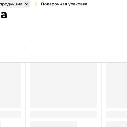
Подарочная упаковка
продукция
ка
204
Мешочек из Органзы 120*90 мм
Мешочек и
МИКС
СЕРЕБРО
9.11
8.77
₽
/ шт
₽
/ шт
9.11
₽
8.77
₽
В корзину
В корзи