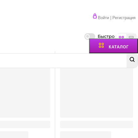
Войти | Регистрация
Быстро
КАТАЛОГ
з Органзы 120*90 мм
Мешочек из Органзы 200*130
мм ЗОЛОТО
13.48
₽
/ шт
13.48
₽
ну