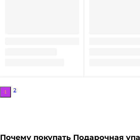
Бумажный наполнитель 50 гр,
Бумажный наполнител
Белый
Ваниль
Цвет
Цвет
57.78
59.92
₽
/ шт
₽
/ шт
2
1
Почему покупать
Подарочная уп