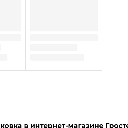
ь 50 гр,
Бумажный наполнитель 50 гр,
Голубой
Цвет
59.92
₽
/ шт
аковка
в интернет-магазине Грост