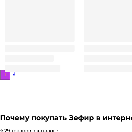
Зефир "Свечи" 11г (30 шт.упак)
Зефир с джемом Глазк
шт.упак)
343.47
314.58
₽
/ упак
₽
/ упак
2
1
Почему покупать
Зефир
в интерн
⭐️
29
товаров в каталоге