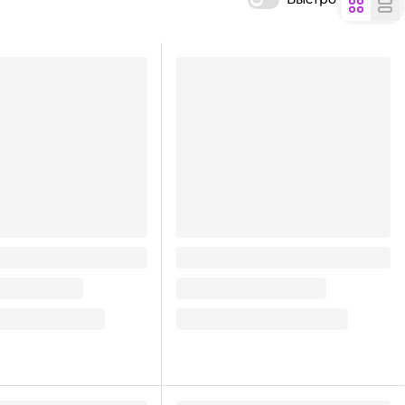
xi с джемом" 18г (24
Зефир "Глаз Вампира" 3г (30
шт.упак)
126.26
₽
/ упак