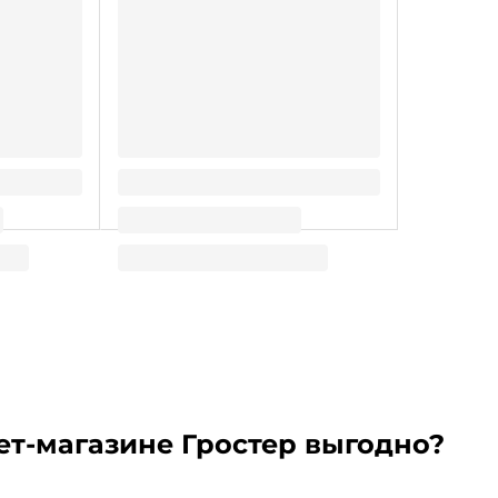
и 7г (30
Зефир "Спагетти" 11г (24 шт.упак)
296.39
₽
/ упак
ет-магазине Гростер выгодно?