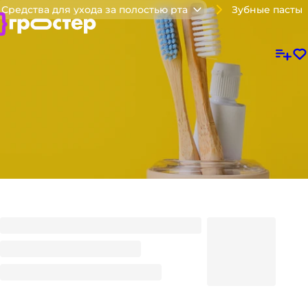
Зубные пасты
Средства для ухода за полостью рта
Зубная паста 100 гр EXXE Отбеливающая с лимоном
94.35
₽
/ шт
94.35
₽
В корзину