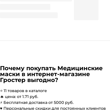
Увлажнение
Цвет
88.81
₽
/ шт
Почему покупать
Медицинские
маски
в интернет-магазине
Гростер выгодно?
⭐️
11
товаров в каталоге
🔥 цена: от
1.71
руб.
⚡️ Бесплатная доставка от
5000
руб.
♥️ Персональные скидки для постоянных клиентов