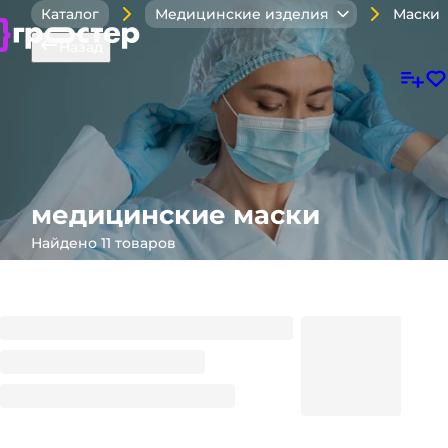
Маски
Каталог
Медицинские изделия
Назад
медицинские маски
Найдено 11 товаров
Маска лицевая ГОЛУБАЯ 3-х слойная круглая
резинка (50 шт.упак)
88
₽
/ упак
88
₽
В корзину