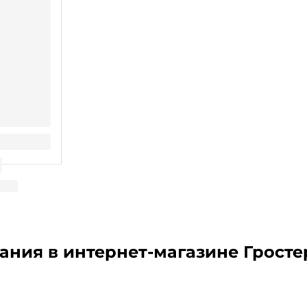
30см*5м
кания
в интернет-магазине Гросте