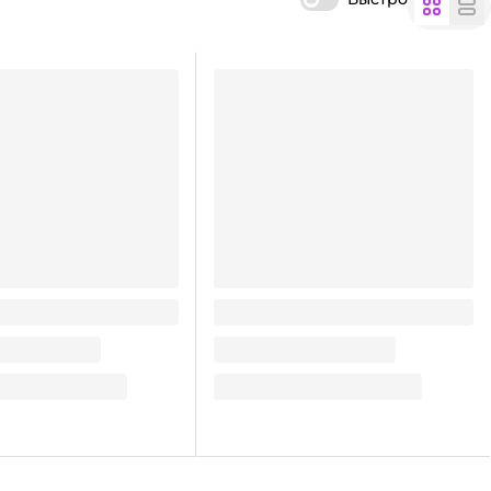
 запекания 38см*5м
Рукав для запекания 30см*3м в
тр
пленке интро
21
₽
/ шт
ну
Много