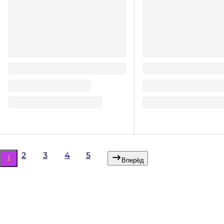
Тарелка бумажная D-180 мм
Тарелка бумажная D-
КРАФТ двухсторонний Pp
КРАФТ двухсторонни
2.3
2.25
₽
/ шт
₽
/ шт
2.3
₽
2.25
₽
В корзину
В корзину
В наличии:
Достаточно
В наличии:
на
1
складе
на
1
складе
2
3
4
5
1
Вперёд