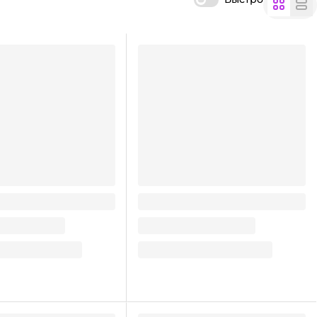
 мл пластиковая
Набор пасхальный Тарелка/
АЯ "Ромашка" Б
подставка для яиц сборная + 4
красителя
106.57
₽
/ шт
106.57
₽
ну
В корзину
Много
В наличии:
Мало
на
1
складе