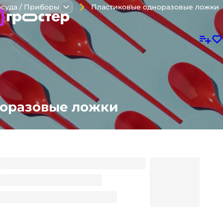
Пластиковые одноразовые ложки
суда / Приборы
норазовые ложки
Ложка деревянная 110 мм (100 шт.упак)
340
₽
/ упак
340
₽
В корзину