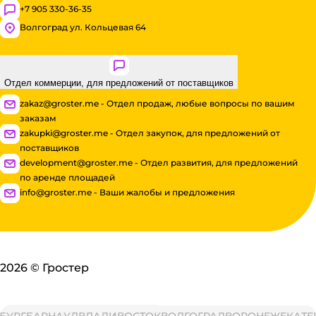
+7 905 330-36-35
Волгоград ул. Кольцевая 64
Отдел коммерции, для предложений от поставщиков
zakaz@groster.me - Отдел продаж, любые вопросы по вашим
заказам
zakupki@groster.me - Отдел закупок, для предложений от
поставщиков
development@groster.me - Отдел развития, для предложений
по аренде площадей
info@groster.me - Ваши жалобы и предложения
2026
©
Гростер
БУРГ
БАРНАУЛ
ВЛАДИВОСТОК
ВОЛГОГРАД
ВОРОНЕЖ
ЕКАТЕ