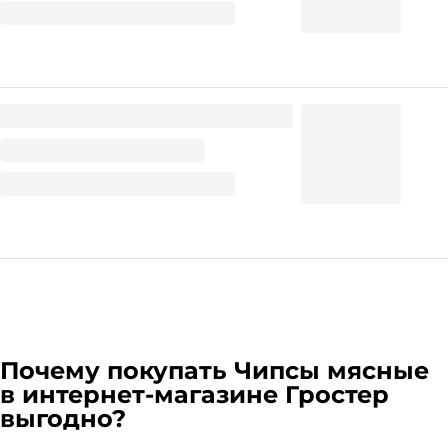
104.86
₽
/ шт
Чипсы мясные из свинины, 40гр /КМК
89.88
₽
/ шт
Почему покупать
Чипсы мясные
в интернет-магазине Гростер
выгодно?