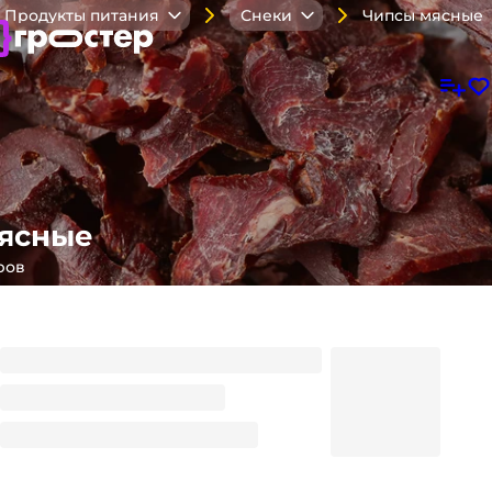
Чипсы мясные
Продукты питания
Снеки
ясные
ров
Колбаски мясные "Pivachihi" из говядины 60 гр /КМК
103.79
₽
/ шт