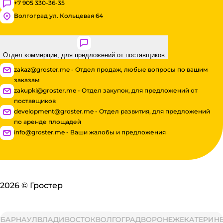
+7 905 330-36-35
Волгоград ул. Кольцевая 64
Отдел коммерции, для предложений от поставщиков
zakaz@groster.me - Отдел продаж, любые вопросы по вашим
заказам
zakupki@groster.me - Отдел закупок, для предложений от
поставщиков
development@groster.me - Отдел развития, для предложений
по аренде площадей
info@groster.me - Ваши жалобы и предложения
2026
©
Гростер
РНАУЛ
ВЛАДИВОСТОК
ВОЛГОГРАД
ВОРОНЕЖ
ЕКАТЕРИНБУР