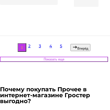
35
₽
В корзину
В наличии:
Много
на
1
складе
Код:
139695
2
3
4
5
1
Вперёд
Показать еще
Почему покупать
Прочее
в
интернет-магазине Гростер
выгодно?