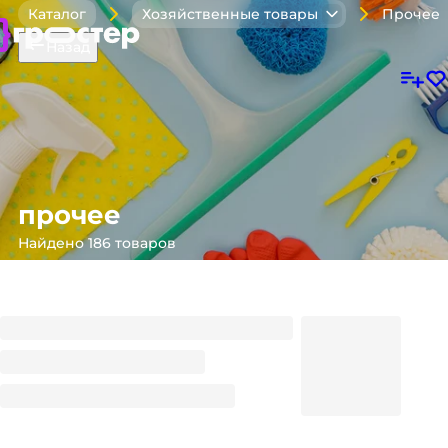
Прочее
Каталог
Хозяйственные товары
Назад
прочее
Найдено 186 товаров
Ведро туалет Цвет: Шоколадный
505
₽
/ шт
505
₽
В корзину