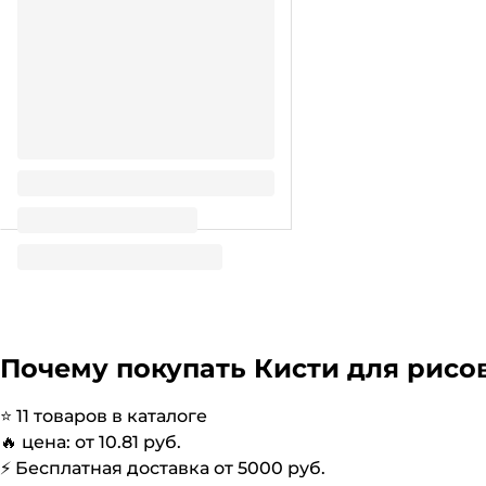
Кисть "Сонет" № 4 щетина
плоская, удлинённая ручка d=8
мм
47.08
₽
/ шт
Почему покупать
Кисти для рисо
⭐️
11
товаров в каталоге
🔥 цена: от
10.81
руб.
⚡️ Бесплатная доставка от
5000
руб.