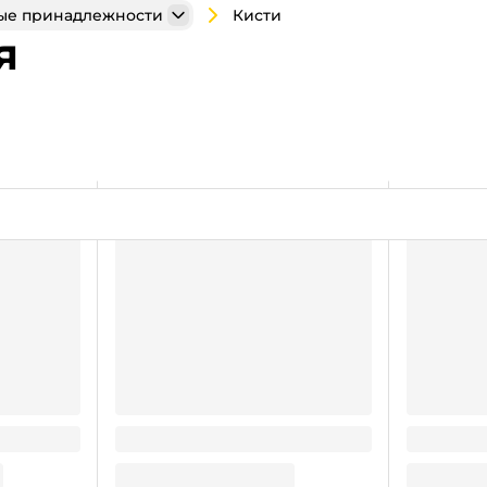
Кисти
ые принадлежности
я
сования
Кисть белка круглая № 1, ручка
Кисть бел
» № 2, 4,
дерево
дерево
10.81
12.73
₽
/ шт
₽
/ шт