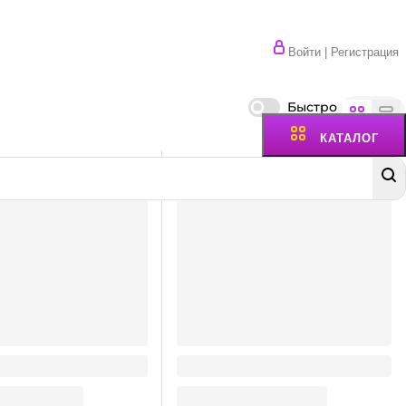
Войти | Регистрация
Быстро
КАТАЛОГ
ка круглая № 2, ручка
Кисть белка круглая № 3
деревянная ручка Calligrata
26.75
₽
/ шт