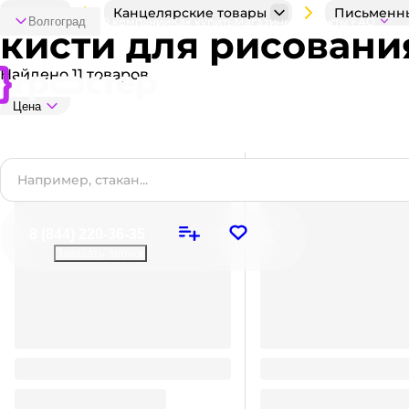
Каталог
Канцелярские товары
Письменн
Волгоград
О компании
Как купить
Магазины
Контакты
FAQ
кисти для рисовани
Найдено 11 товаров
Цена
8 (844) 220-36-35
Заказать звонок
Кисть белка круглая № 5
Набор кистей для ри
деревянная ручка, Calligrata
пони круглые «Ван Гог
6, 8 (4 шт.упак)
77.04
105
₽
/ упак
₽
/ шт
105
₽
77.04
₽
В корзину