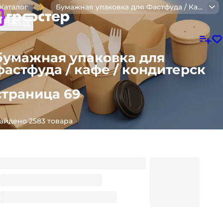
Каталог
Бумажная упаковка для Фастфуда / Кафе / Кондитерск
Назад
бумажная упаковка для
фастфуда / кафе / кондитерск
страница 69
айдено 2583 товара
Лоток 10-ти местный под яйцо BY-10 тпВ
246*229*39,5мм БЕЛЫЙ
4.07
₽
/ шт