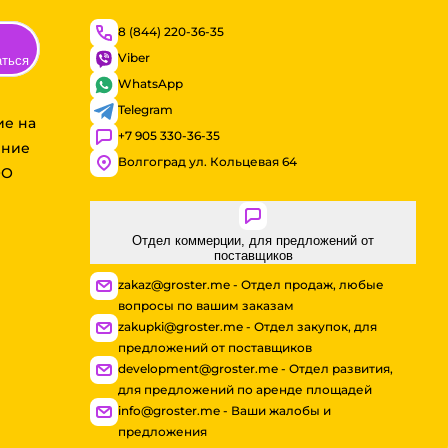
8 (844) 220-36-35
Viber
аться
WhatsApp
Telegram
ие на
+7 905 330-36-35
ение
Волгоград ул. Кольцевая 64
ОО
Отдел коммерции, для предложений от
поставщиков
zakaz@groster.me - Отдел продаж, любые
вопросы по вашим заказам
zakupki@groster.me - Отдел закупок, для
предложений от поставщиков
development@groster.me - Отдел развития,
для предложений по аренде площадей
info@groster.me - Ваши жалобы и
предложения