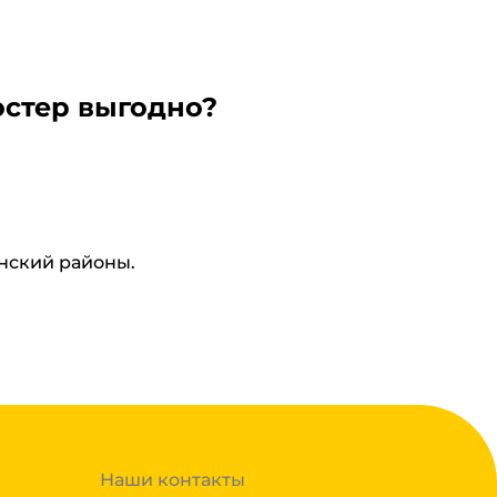
остер выгодно?
инский районы.
Наши контакты