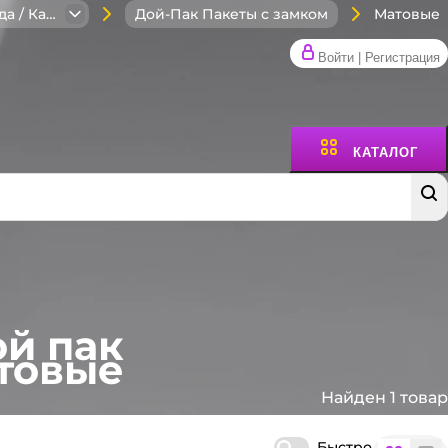
Матовые
Бумажная упаковка для Фастфуда / Кафе / Кондитерск
Дой-Пак Пакеты с замком
Войти | Регистрация
КАТАЛОГ
ой пак
товые
Найден 1 товар
Быстро