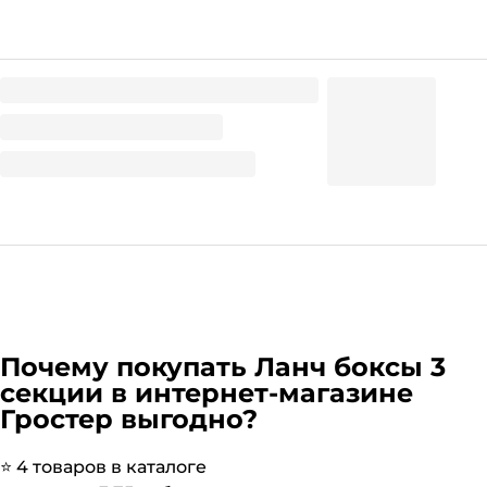
Ланч-бокс 3-секции БЕЛЫЙ ЭКОНОМ
3.75
₽
/ шт
Почему покупать
Ланч боксы 3
секции
в интернет-магазине
Гростер выгодно?
⭐️
4
товаров в каталоге