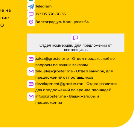
Telegram
ие на
+7 905 330-36-35
ение
Волгоград ул. Кольцевая 64
ОО
Отдел коммерции, для предложений от
поставщиков
zakaz@groster.me - Отдел продаж, любые
вопросы по вашим заказам
zakupki@groster.me - Отдел закупок, для
предложений от поставщиков
development@groster.me - Отдел развития,
для предложений по аренде площадей
info@groster.me - Ваши жалобы и
предложения