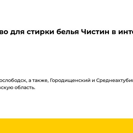
о для стирки белья Чистин
в инт
нослободск, а также, Городищенский и Среднеахтуб
вскую область.