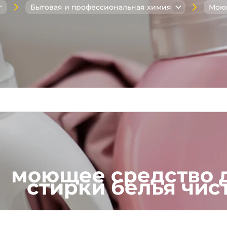
г
Бытовая и профессиональная химия
Моющ
моющее средство 
стирки белья чис