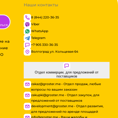
Наши контакты
8 (844) 220-36-35
Viber
аться
WhatsApp
Telegram
ие на
+7 905 330-36-35
ение
Волгоград ул. Кольцевая 64
ОО
Отдел коммерции, для предложений от
поставщиков
zakaz@groster.me - Отдел продаж, любые
вопросы по вашим заказам
zakupki@groster.me - Отдел закупок, для
предложений от поставщиков
development@groster.me - Отдел развития,
для предложений по аренде площадей
info@groster.me - Ваши жалобы и