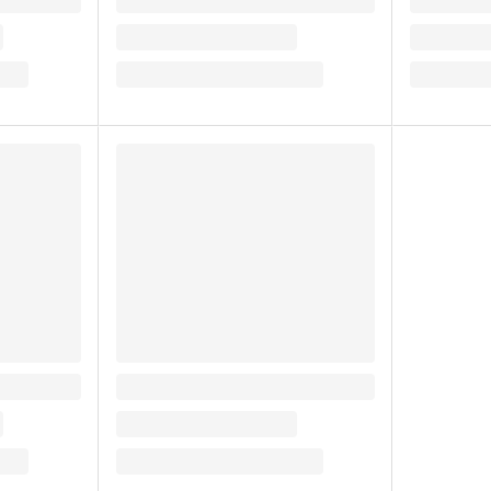
160.5
87.63
₽
/ шт
₽
/ шт
г
Чипсы "Easy Peasy" 50 г
ассортимент, Шаурма
Вкус
58.96
₽
/ шт