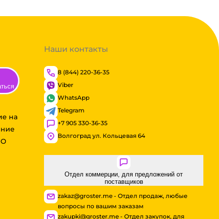
Наши контакты
8 (844) 220-36-35
Viber
аться
WhatsApp
Telegram
ие на
+7 905 330-36-35
ение
Волгоград ул. Кольцевая 64
ОО
Отдел коммерции, для предложений от
поставщиков
zakaz@groster.me - Отдел продаж, любые
вопросы по вашим заказам
zakupki@groster.me - Отдел закупок, для