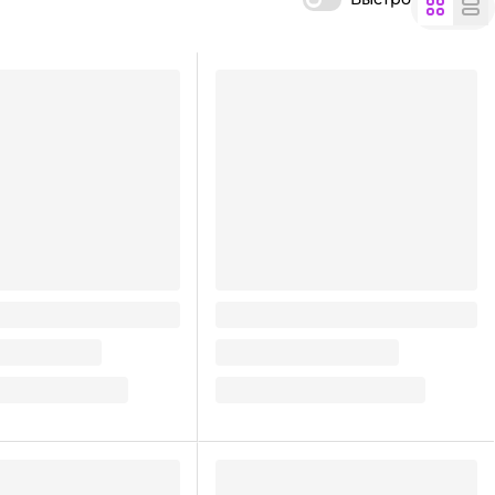
"Алтайские Гренки"
Сухарики "Алтайские Гренки"
Ржано-пшен вкус
1000 гр, Ржано-пшен вкус
ский соус
Мексиканский соус
Вкус
160.5
₽
/ шт