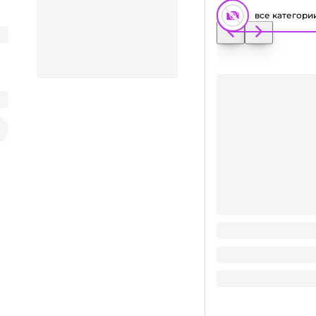
все категори
Средство для стеко
Заказать видео-презентацию
156
₽
/ шт
156
₽
В корзину