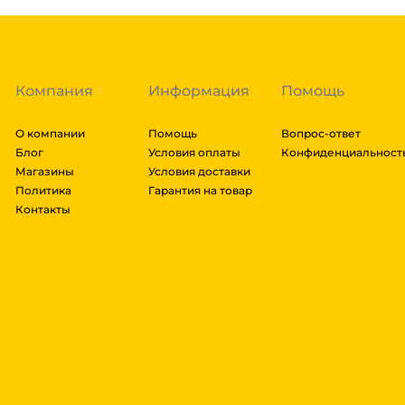
транспортировки. Рассчитывается индивидуально. 
далее мы вам просчитаем стоимость доставки и вы
заказ, либо отказаться от него. Доставка до трансп
Компания
Информация
Помощь
О компании
Помощь
Вопрос-ответ
Блог
Условия оплаты
Конфиденциальност
Магазины
Условия доставки
Политика
Гарантия на товар
Контакты