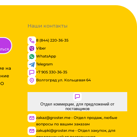
Наши контакты
8 (844) 220-36-35
Viber
аться
WhatsApp
Telegram
ие на
+7 905 330-36-35
ение
Волгоград ул. Кольцевая 64
ОО
Отдел коммерции, для предложений от
поставщиков
zakaz@groster.me - Отдел продаж, любые
вопросы по вашим заказам
zakupki@groster.me - Отдел закупок, для
предложений от поставщиков