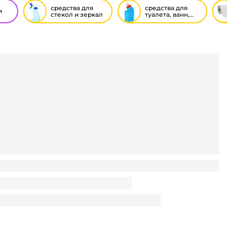
средства для
средства для
и
стекол и зеркал
туалета, ванн,
труб
л и зеркал 600 мл "Clean Glass" бытовой Grass