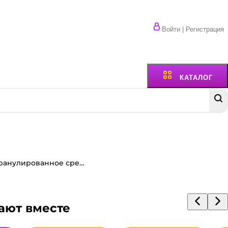
Войти | Регистрация
КАТАЛОГ
Антизасор 70 г гранулированное средство для удаления засора в трубах, Яблоко 50 гр А3005
ают вместе