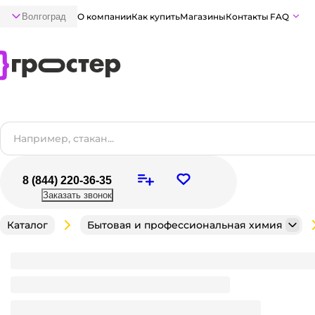
Волгоград
О компании
Как купить
Магазины
Контакты
FAQ
8 (844) 220-36-35
Заказать звонок
Каталог
Бытовая и профессиональная химия
Антизасор 70 г гранулированное средство для уда
50 гр А3005
Достаточно
В наличии:
на
1
складе