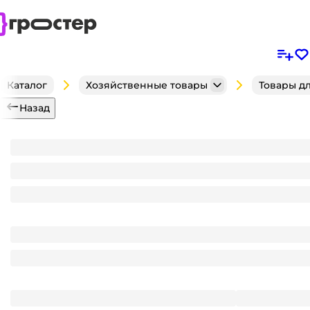
Каталог
Хозяйственные товары
Товары д
Назад
Бак 25 л с крышкой, Слоновая кость