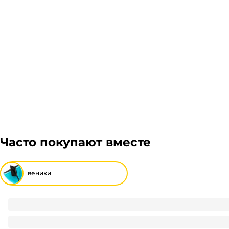
грузом. Стоимость доставки транспортной компании
Рассчитывается индивидуально. Вы можете оформит
Гарантия легкого возврата:
до 14 дней на возвра
решение оплачивать заказ, либо отказаться от него
Часто покупают вместе
веники
Веник 5/4 прошивной 90 см