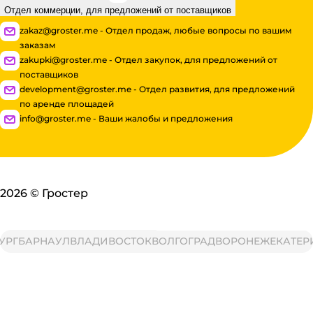
Отдел коммерции, для предложений от поставщиков
zakaz@groster.me - Отдел продаж, любые вопросы по вашим
заказам
zakupki@groster.me - Отдел закупок, для предложений от
поставщиков
development@groster.me - Отдел развития, для предложений
по аренде площадей
info@groster.me - Ваши жалобы и предложения
2026
©
Гростер
РГ
БАРНАУЛ
ВЛАДИВОСТОК
ВОЛГОГРАД
ВОРОНЕЖ
ЕКАТЕРИ