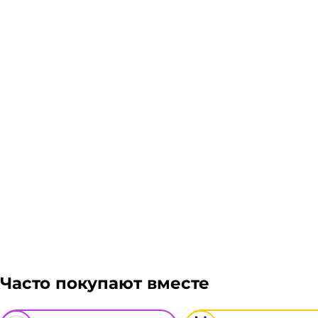
Склад доставки
Доставка курьером 1-3 дня.
Если в вашем городе есть наш филиал, доставка бес
доставка осуществляется через транспортные компа
Авито доставка, ЖелДорЭкспедиция, Мэйджик транс.
транспортной компании зависит от габаритов груза
Подробнее
просчитаем стоимость доставки и вы примите решени
Гарантия легкого возврата:
до 14 дней на возвра
Часто покупают вместе