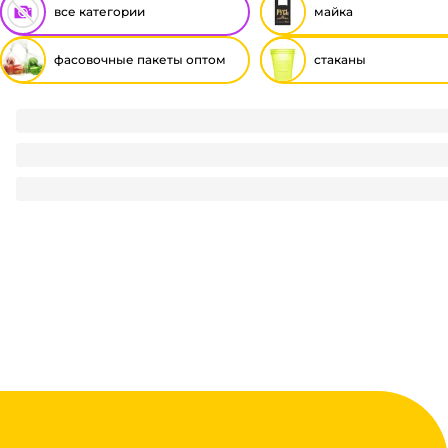
все категории
майка
фасовочные пакеты оптом
стаканы
Фасовочные пакеты 24*37 см, 12 мкм (400 шт.упак) Проз
189
₽
/ упак
189
₽
В корзину
В наличии:
на
1
складе
Код:
114841