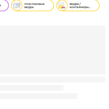
пластиковые
ведра /
и
ведра
контейнеры
(пластиковые)
0 мл круглая/пресерва шайба D-140 мм АЛЬЯНС