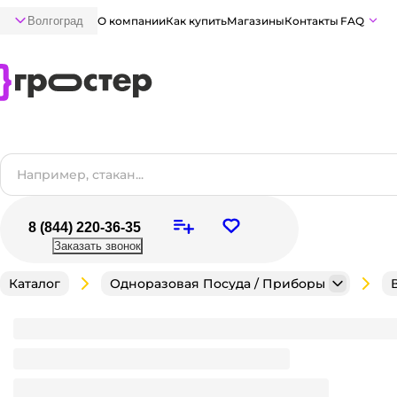
Волгоград
О компании
Как купить
Магазины
Контакты
FAQ
8 (844) 220-36-35
Заказать звонок
Каталог
Одноразовая Посуда / Приборы
Банка 180 мл круглая/пресерва шайба D-140 м А
Является частью комплекта
Много
В наличии:
на
1
складе