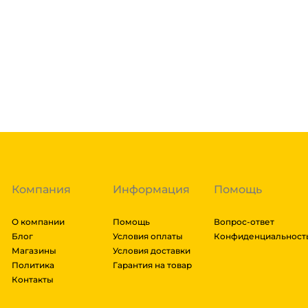
Если в вашем городе есть наш филиал, доставка бе
нашими курьерами. Если вы заказываете доставку в 
доставка осуществляется через транспортные комп
товара. Мы работаем со: Сдек, Пэк, Деловыми Линия
Подробнее
Энергия, Авито доставка, ЖелДорЭкспедиция, Мэйд
заказа составляют более 1 паллета, можем отправит
Гарантия легкого возврата:
до 14 дней на возвра
доставки транспортной компании зависит от габари
транспортировки. Рассчитывается индивидуально. 
далее мы вам просчитаем стоимость доставки и вы
заказ, либо отказаться от него. Доставка до трансп
Компания
Информация
Помощь
О компании
Помощь
Вопрос-ответ
Блог
Условия оплаты
Конфиденциальност
Магазины
Условия доставки
Политика
Гарантия на товар
Контакты