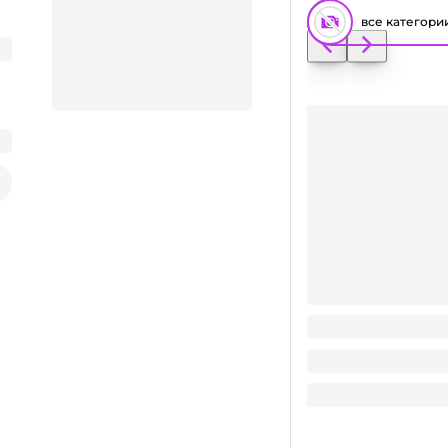
все категори
Крышка к банке 18
Заказать видео-презентацию
6.5
₽
/ шт
6.5
₽
Поделиться
В корзину