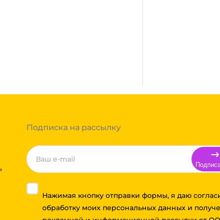
сплатная. Осуществляется
город, где нет нашего филиала,
ании после полной оплаты
ми, Байкал сервис, Кит,
жик транс. Если габариты
ь сборным грузом. Стоимость
т, полная гарантия.
тов груза и расстояния
Вы можете оформить заказ,
 примите решение оплачивать
ортной компании бесплатная.
Подписка на рассылку
Подпис
ь
Нажимая кнопку отправки формы, я даю соглас
обработку моих персональных данных и получ