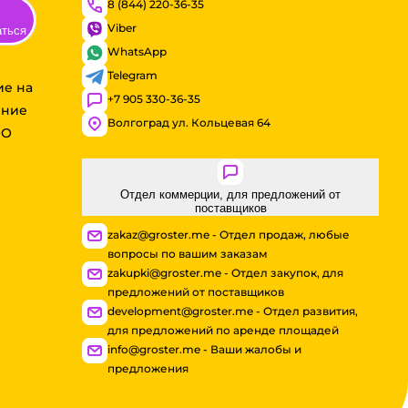
8 (844) 220-36-35
Viber
аться
WhatsApp
Telegram
ие на
+7 905 330-36-35
ение
Волгоград ул. Кольцевая 64
ОО
Отдел коммерции, для предложений от
поставщиков
zakaz@groster.me - Отдел продаж, любые
вопросы по вашим заказам
zakupki@groster.me - Отдел закупок, для
предложений от поставщиков
development@groster.me - Отдел развития,
для предложений по аренде площадей
info@groster.me - Ваши жалобы и
предложения