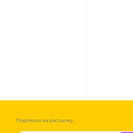
Много
сплатная. Осуществляется
город, где нет нашего филиала,
ании после полной оплаты
ми, Байкал сервис, Кит,
жик транс. Если габариты
ь сборным грузом. Стоимость
т, полная гарантия.
тов груза и расстояния
Вы можете оформить заказ,
 примите решение оплачивать
ортной компании бесплатная.
Подписка на рассылку