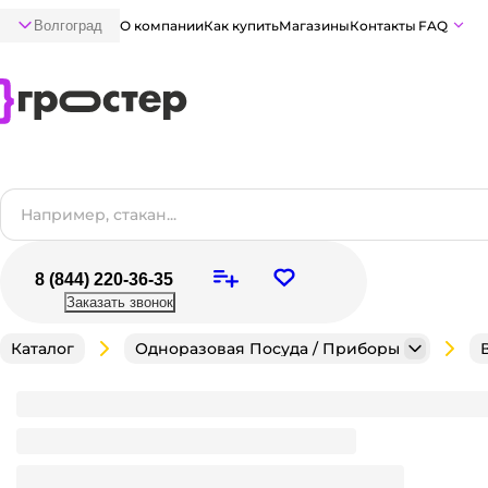
Волгоград
О компании
Как купить
Магазины
Контакты
FAQ
8 (844) 220-36-35
Заказать звонок
Каталог
Одноразовая Посуда / Приборы
Комплект
Банка 500 мл круглая/пресерва шайба D-145 мм
Много
В наличии:
на
1
складе