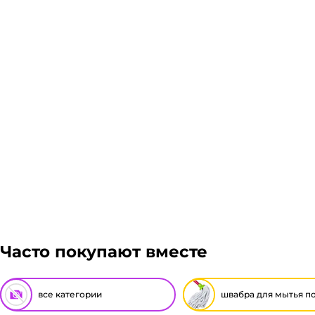
Склад доставки
Доставка курьером 1-3 дня.
Если в вашем городе есть наш филиал, доставка бес
ЖелДорЭкспедиция, Мэйджик транс. Если габариты з
решение оплачивать заказ, либо отказаться от него
Подробнее
Гарантия легкого возврата:
до 14 дней на возвра
Часто покупают вместе
все категории
швабра для мытья п