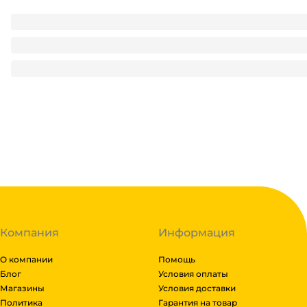
МОП/ МОР /Сменная насадка к швабре Masterclean 42*13с
160
₽
/ шт
160
₽
В корзину
В наличии:
на
1
складе
Код:
135832
Компания
Информация
О компании
Помощь
Блог
Условия оплаты
Магазины
Условия доставки
Политика
Гарантия на товар