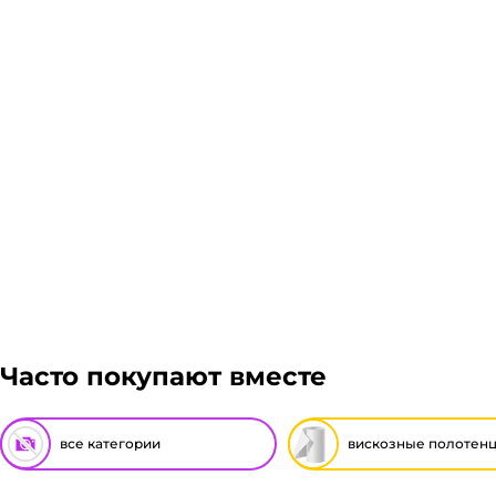
Доставка курьером 1-3 дня.
Если в вашем городе есть наш филиал, доставка бе
Линиями, Байкал сервис, Кит, Энергия, Авито дост
Рассчитывается индивидуально. Вы можете оформить
Подробнее
Гарантия легкого возврата:
до 14 дней на возвра
Часто покупают вместе
все категории
вискозные полотен