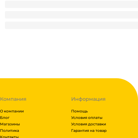
Салфетка вискозная полотенце Smart Care в рулоне 150 
240
₽
/ шт
240
₽
В корзину
В наличии:
на
1
складе
Код:
125833
Компания
Информация
О компании
Помощь
Блог
Условия оплаты
Магазины
Условия доставки
Политика
Гарантия на товар
Контакты