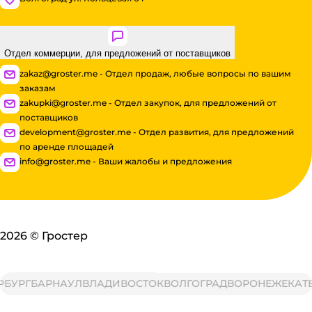
Отдел коммерции, для предложений от поставщиков
zakaz@groster.me - Отдел продаж, любые вопросы по вашим
заказам
zakupki@groster.me - Отдел закупок, для предложений от
поставщиков
development@groster.me - Отдел развития, для предложений
по аренде площадей
info@groster.me - Ваши жалобы и предложения
2026
©
Гростер
РГ
БАРНАУЛ
ВЛАДИВОСТОК
ВОЛГОГРАД
ВОРОНЕЖ
ЕКАТЕРИ