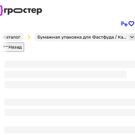
Каталог
Бумажная упаковка для Фастфуда / Кафе / Кондитерск
Назад
Бургер бокс 450 мл 152*152*76 мм Сахарный трост