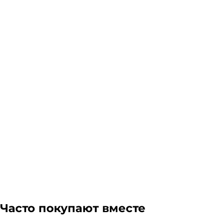
Наличие и доставка
Склад доставки
Доставка курьером 1-3 дня.
Если в вашем городе есть наш филиал, доставка бе
доставки транспортной компании зависит от габари
Подробнее
Гарантия легкого возврата:
до 14 дней на возвра
Часто покупают вместе