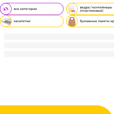
ведра / контейнеры
все категории
(пластиковые)
касалетки
бумажные пакеты к
Комплект
Касалетка 3180 мл 322*255*51 мм + крышка КОМПЛЕКТ
45
₽
/ шт
45
₽
В корзину
В наличии:
на
1
складе
Код:
125886