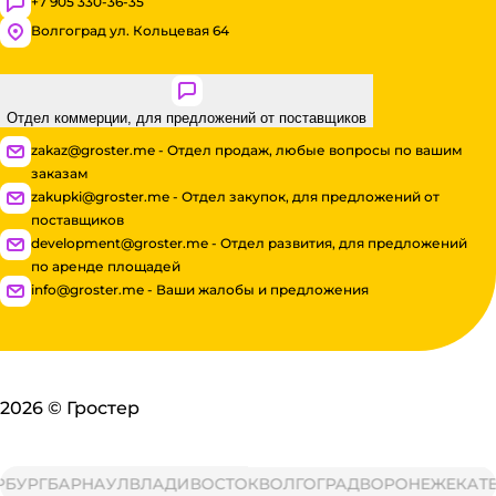
+7 905 330-36-35
Волгоград ул. Кольцевая 64
Отдел коммерции, для предложений от поставщиков
zakaz@groster.me - Отдел продаж, любые вопросы по вашим
заказам
zakupki@groster.me - Отдел закупок, для предложений от
поставщиков
development@groster.me - Отдел развития, для предложений
по аренде площадей
info@groster.me - Ваши жалобы и предложения
2026
©
Гростер
УРГ
БАРНАУЛ
ВЛАДИВОСТОК
ВОЛГОГРАД
ВОРОНЕЖ
ЕКАТЕР