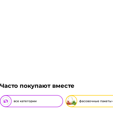
Если в вашем городе есть наш филиал, доставка бе
доставку в город, где нет нашего филиала, достав
товара. Мы работаем со: Сдек, Пэк, Деловыми Линия
Мэйджик транс. Если габариты заказа составляют б
Подробнее
транспортной компании зависит от габаритов груза
можете оформить заказ, далее мы вам просчитаем с
Гарантия легкого возврата:
до 14 дней на возвра
отказаться от него. Доставка до транспортной комп
Часто покупают вместе
все категории
фасовочные пакеты