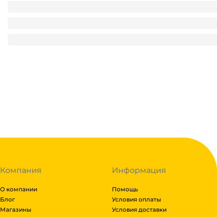
Фасовочные пакеты 16*24 см, 7 мкм (400 шт.упак) белая А
90
₽
/ упак
90
₽
В корзину
В наличии:
на
1
складе
Код:
136330
Компания
Информация
О компании
Помощь
Блог
Условия оплаты
Магазины
Условия доставки