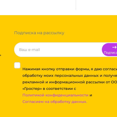
ь сборным грузом. Стоимость
т, полная гарантия.
тов груза и расстояния
Вы можете оформить заказ,
 примите решение оплачивать
ортной компании бесплатная.
Подписка на рассылку
Подпис
ь
Нажимая кнопку отправки формы, я даю соглас
обработку моих персональных данных и получ
рекламной и информационной рассылки от О
«Гростер» в соответствии с
Политикой конфиденциальности
и
Согласием на обработку данных.