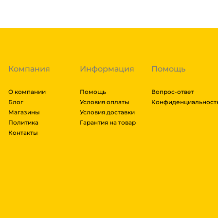
заказа составляют более 1 паллета, можем отправит
Гарантия легкого возврата:
до 14 дней на возвра
доставки транспортной компании зависит от габари
транспортировки. Рассчитывается индивидуально. 
далее мы вам просчитаем стоимость доставки и вы
заказ, либо отказаться от него. Доставка до трансп
Компания
Информация
Помощь
О компании
Помощь
Вопрос-ответ
Блог
Условия оплаты
Конфиденциальност
Магазины
Условия доставки
Политика
Гарантия на товар
Контакты