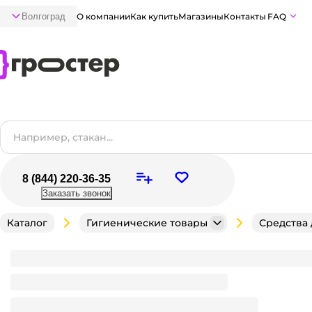
Волгоград
О компании
Как купить
Магазины
Контакты
FAQ
8 (844) 220-36-35
Заказать звонок
Каталог
Гигиенические товары
Средства
Дезодорант спрей 150 мл "Axe" МУЖСКОЙ аэрозоль
Антибактериальный
Запах