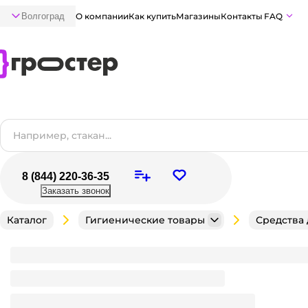
Волгоград
О компании
Как купить
Магазины
Контакты
FAQ
8 (844) 220-36-35
Заказать звонок
Каталог
Гигиенические товары
Средства
Дезодорант спрей 150 мл "Axe" МУЖСКОЙ аэрозоль
Запах