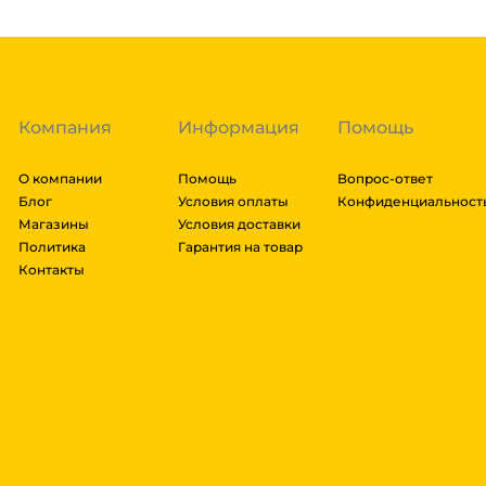
доставки транспортной компании зависит от габари
транспортировки. Рассчитывается индивидуально. 
далее мы вам просчитаем стоимость доставки и вы
заказ, либо отказаться от него. Доставка до трансп
Компания
Информация
Помощь
О компании
Помощь
Вопрос-ответ
Блог
Условия оплаты
Конфиденциальност
Магазины
Условия доставки
Политика
Гарантия на товар
Контакты