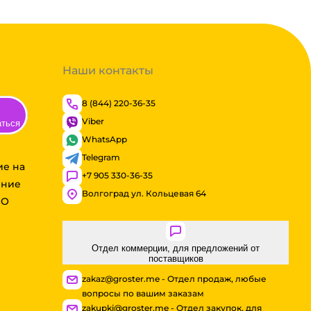
Наши контакты
8 (844) 220-36-35
Viber
аться
WhatsApp
Telegram
ие на
+7 905 330-36-35
ение
Волгоград ул. Кольцевая 64
ОО
Отдел коммерции, для предложений от
поставщиков
zakaz@groster.me - Отдел продаж, любые
вопросы по вашим заказам
zakupki@groster.me - Отдел закупок, для