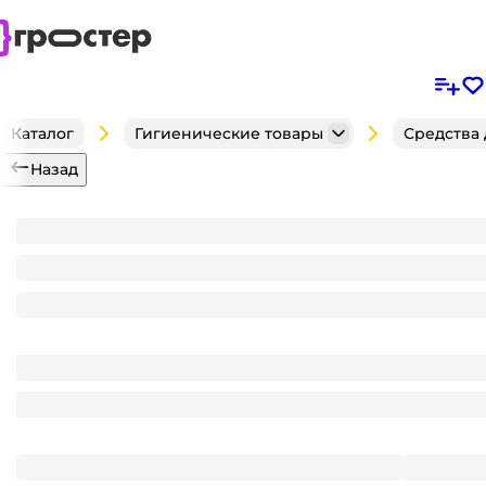
Каталог
Гигиенические товары
Средства
Назад
Дезодорант спрей 150 мл "Axe" МУЖСКОЙ аэрозоль