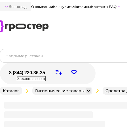
Волгоград
О компании
Как купить
Магазины
Контакты
FAQ
8 (844) 220-36-35
Заказать звонок
Каталог
Гигиенические товары
Средства
Дезодорант спрей 150 мл "Rexona" МУЖСКОЙ, Ул
Мало
В наличии:
на
1
складе