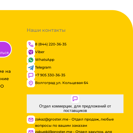
Наши контакты
8 (844) 220-36-35
Viber
аться
WhatsApp
Telegram
ие на
+7 905 330-36-35
ение
Волгоград ул. Кольцевая 64
ОО
Отдел коммерции, для предложений от
поставщиков
zakaz@groster.me - Отдел продаж, любые
вопросы по вашим заказам
zakupki@groster.me - Отдел закупок, для