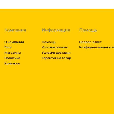
доставки транспортной компании зависит от габари
транспортировки. Рассчитывается индивидуально. 
далее мы вам просчитаем стоимость доставки и вы
заказ, либо отказаться от него. Доставка до трансп
Компания
Информация
Помощь
О компании
Помощь
Вопрос-ответ
Блог
Условия оплаты
Конфиденциальност
Магазины
Условия доставки
Политика
Гарантия на товар
Контакты