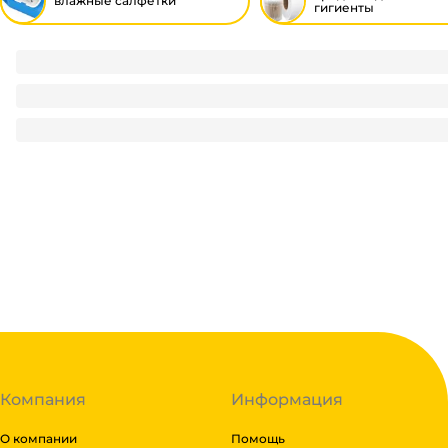
влажные салфетки
гигиенты
Салфетка влажная 120 шт. "Fresh" Jasmine парфюм, с клапа
145
₽
/ шт
145
₽
В корзину
В наличии:
на
1
складе
Код:
125823
Компания
Информация
О компании
Помощь