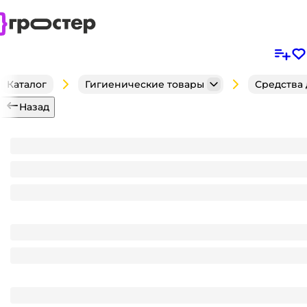
Каталог
Гигиенические товары
Средства
Назад
Дезодорант шариковый 50 мл "Fa" ЖЕНСКИЙ, Сух