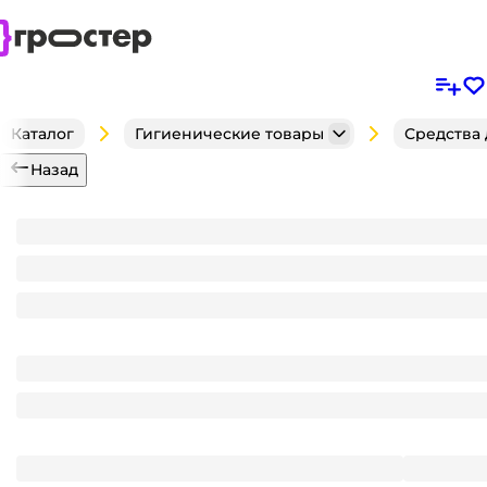
Каталог
Гигиенические товары
Средства
Назад
Дезодорант шариковый 50 мл "Rexona" ЖЕНСКИЙ,