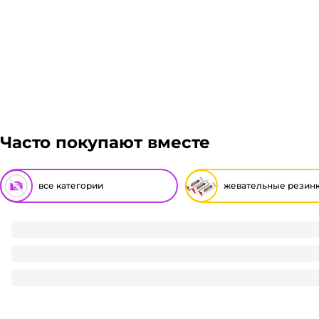
Часто покупают вместе
все категории
жевательные резин
Жевательная Резинка "ЭлектроШок" 3,5г (100 шт.упак)
291
₽
/ упак
291
₽
В корзину