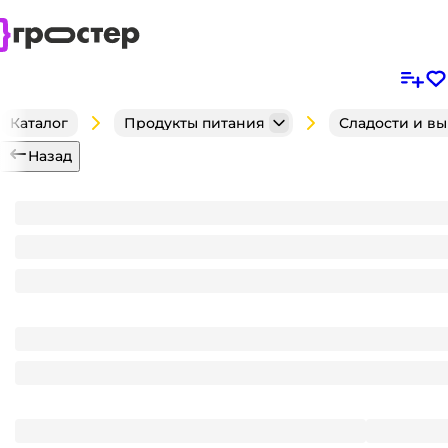
Каталог
Продукты питания
Сладости и в
Назад
Драже Рука скелета 4 г (30 шт.упак) КМ