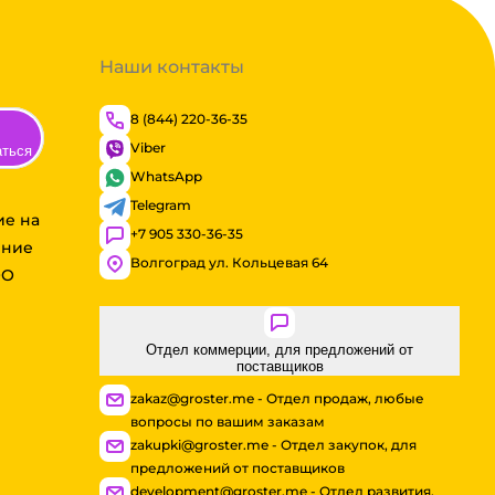
Наши контакты
8 (844) 220-36-35
Viber
аться
WhatsApp
Telegram
ие на
+7 905 330-36-35
ение
Волгоград ул. Кольцевая 64
ОО
Отдел коммерции, для предложений от
поставщиков
zakaz@groster.me - Отдел продаж, любые
вопросы по вашим заказам
zakupki@groster.me - Отдел закупок, для
предложений от поставщиков
development@groster.me - Отдел развития,