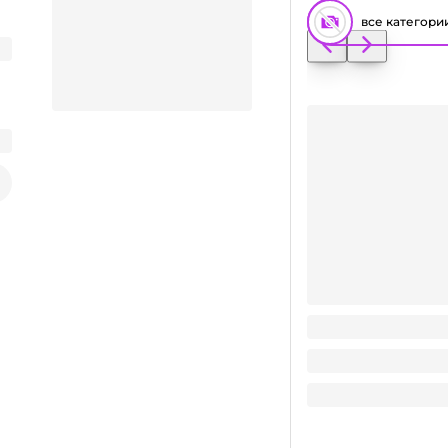
все категори
Пакет/сумка НГ 22
Заказать видео-презентацию
24.61
₽
/ шт
24.61
₽
В корзину