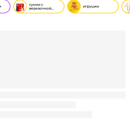
сумки с
и
игрушки
веревочной
ручкой новый
год
0*310*100 с веревочной ручкой ML подарочный