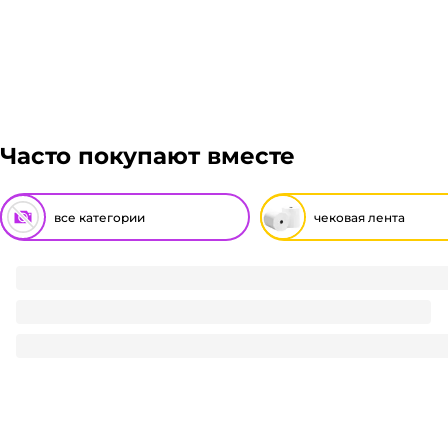
Энергия, Авито доставка, ЖелДорЭкспедиция, Мэйдж
Подробнее
паллета, можем отправить сборным грузом. Стоимос
габаритов груза и расстояния транспортировки. Р
Гарантия легкого возврата:
до 14 дней на возвра
заказ, далее мы вам просчитаем стоимость доставк
отказаться от него. Доставка до транспортной комп
Часто покупают вместе
все категории
чековая лента
Чековая лента 57*15 м
15.8
₽
/ шт
15.8
₽
В корзину
В наличии:
на
1
складе