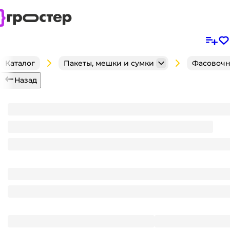
Каталог
Пакеты, мешки и сумки
Фасовочн
Назад
Фасовочные пакеты 28*40 см, 8 мкм АВ (80 шт.упа