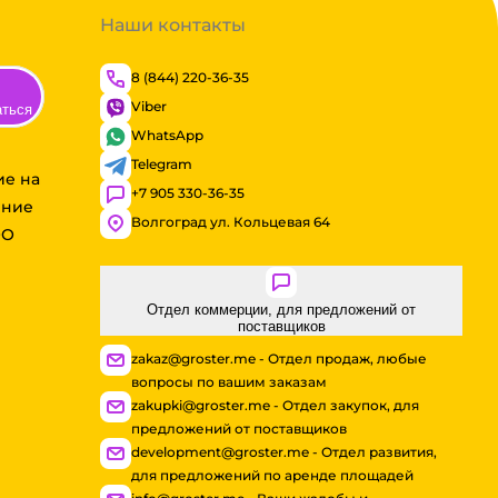
Наши контакты
8 (844) 220-36-35
Viber
аться
WhatsApp
Telegram
ие на
+7 905 330-36-35
ение
Волгоград ул. Кольцевая 64
ОО
Отдел коммерции, для предложений от
поставщиков
zakaz@groster.me - Отдел продаж, любые
вопросы по вашим заказам
zakupki@groster.me - Отдел закупок, для
предложений от поставщиков
development@groster.me - Отдел развития,
для предложений по аренде площадей