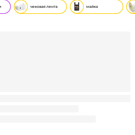
и
чековая лента
майка
5 м