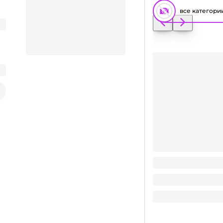
все категори
Чековая лента 57*1
Заказать видео-презентацию
15.8
₽
/ шт
15.8
₽
В корзину