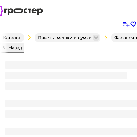
Каталог
Пакеты, мешки и сумки
Фасовочн
Назад
Фасовочные пакеты 30*40 см, 6,5 мкм (100 шт.упак