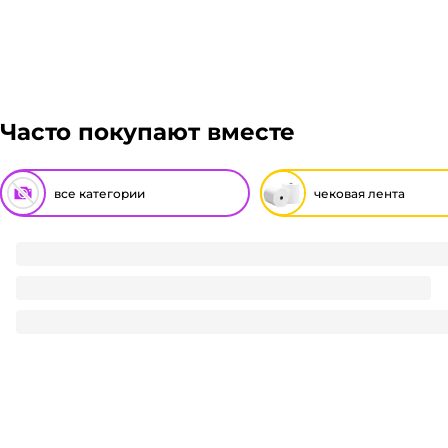
паллета, можем отправить сборным грузом. Стоимос
габаритов груза и расстояния транспортировки. Р
Гарантия легкого возврата:
до 14 дней на возвра
заказ, далее мы вам просчитаем стоимость доставк
отказаться от него. Доставка до транспортной комп
Часто покупают вместе
все категории
чековая лента
Чековая лента 57*15 м
15.8
₽
/ шт
15.8
₽
В корзину
В наличии:
на
1
складе
Код:
119373