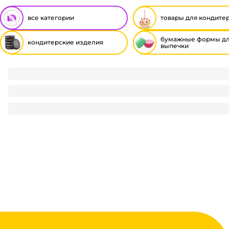
все категории
товары для кондите
бумажные формы д
кондитерские изделия
выпечки
Пасхальная посыпка "Вермишель" для куличей, кексов 7г
7.2
₽
/ шт
7.2
₽
В корзину
В наличии:
на
1
складе
Код:
111329