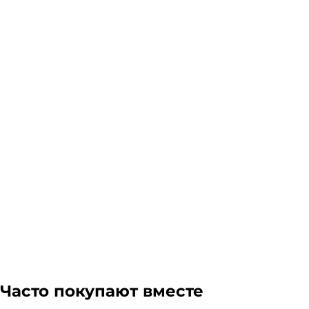
Наличие и доставка
Склад доставки
Доставка курьером 1-3 дня.
Если в вашем городе есть наш филиал, доставка бе
более 1 паллета, можем отправить сборным грузом.
Подробнее
Гарантия легкого возврата:
до 14 дней на возвра
Часто покупают вместе