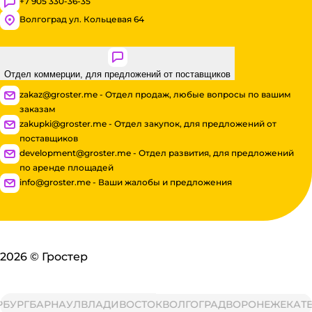
+7 905 330-36-35
Волгоград ул. Кольцевая 64
Отдел коммерции, для предложений от поставщиков
zakaz@groster.me - Отдел продаж, любые вопросы по вашим
заказам
zakupki@groster.me - Отдел закупок, для предложений от
поставщиков
development@groster.me - Отдел развития, для предложений
по аренде площадей
info@groster.me - Ваши жалобы и предложения
2026
©
Гростер
РГ
БАРНАУЛ
ВЛАДИВОСТОК
ВОЛГОГРАД
ВОРОНЕЖ
ЕКАТЕРИ