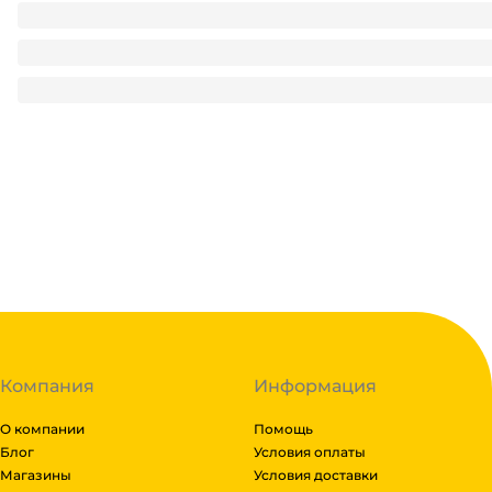
Стакан бумажный 500 мл "Фрукты на отдыхе" ХН D-90 мм 
7.06
₽
/ шт
7.06
₽
В корзину
В наличии:
на
1
складе
Код:
122269
Компания
Информация
О компании
Помощь
Блог
Условия оплаты
Магазины
Условия доставки