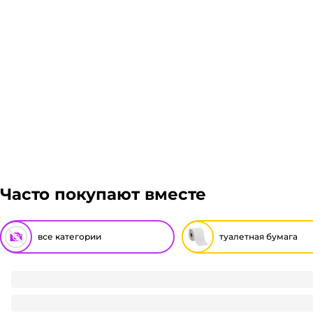
транспортной компании зависит от габаритов груза
можете оформить заказ, далее мы вам просчитаем с
Гарантия легкого возврата:
до 14 дней на возвра
отказаться от него. Доставка до транспортной комп
Часто покупают вместе
все категории
туалетная бумага
Туалетная бумага 3-х/трехслойная "Zemma Deluxe" белая, 