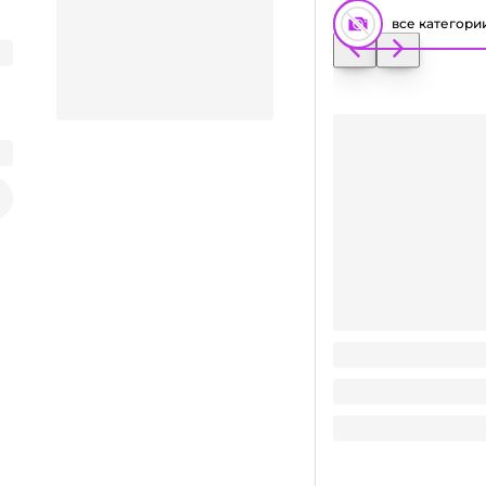
все категори
Пакет/сумка НГ 22
Заказать видео-презентацию
24.61
₽
/ шт
24.61
₽
В корзину