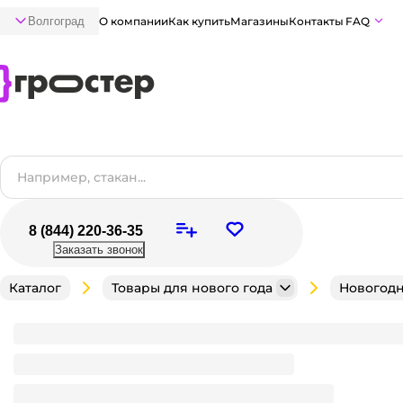
Волгоград
О компании
Как купить
Магазины
Контакты
FAQ
8 (844) 220-36-35
Заказать звонок
Каталог
Товары для нового года
Новогодн
Гирлянда "Нить/Роса" 30 м светодиодная электри
Много
В наличии:
на
1
складе