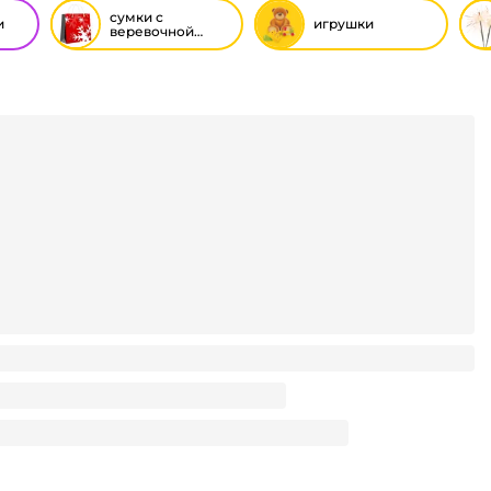
сумки с
и
игрушки
веревочной
ручкой новый
год
0*310*100 с веревочной ручкой ML подарочный