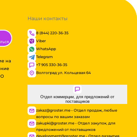
Наши контакты
8 (844) 220-36-35
Viber
аться
WhatsApp
Telegram
ие на
+7 905 330-36-35
ение
Волгоград ул. Кольцевая 64
ОО
Отдел коммерции, для предложений от
поставщиков
zakaz@groster.me - Отдел продаж, любые
вопросы по вашим заказам
zakupki@groster.me - Отдел закупок, для
предложений от поставщиков
development@groster.me - Отдел развития,