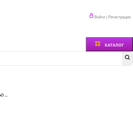
Войти | Регистрация
КАТАЛОГ
Грипперы 10*10 см Голубая полоса 40 мкм EXTRA (100 шт.упак)