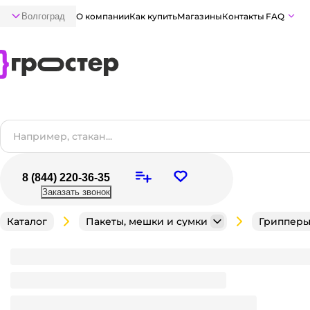
Волгоград
О компании
Как купить
Магазины
Контакты
FAQ
8 (844) 220-36-35
Заказать звонок
Каталог
Пакеты, мешки и сумки
Грипперы 
Грипперы 10*10 см Голубая полоса 40 мкм EXTRA (1
Много
В наличии:
на
1
складе