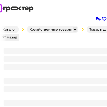
Каталог
Хозяйственные товары
Товары д
Назад
Губка для посуды "Чистюля" 4XL "Пенный эффект" 