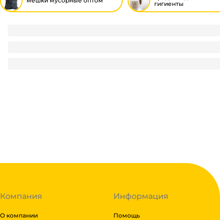
мешки мусорные оптом
гигиенты
Мешки мусорные 60л/12 мкм/60*70 см БЕЗ ЭТИКЕТКИ, в ру
60
₽
/ рул
60
₽
В корзину
В наличии:
на
1
складе
Код:
111585
Компания
Информация
О компании
Помощь