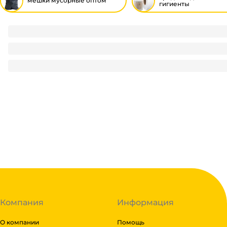
мешки мусорные оптом
гигиенты
Мешки мусорные 60л/12 мкм/60*70 см БЕЗ ЭТИКЕТКИ, в ру
60
₽
/ рул
60
₽
В корзину
В наличии:
на
1
складе
Код:
111585
Компания
Информация
О компании
Помощь