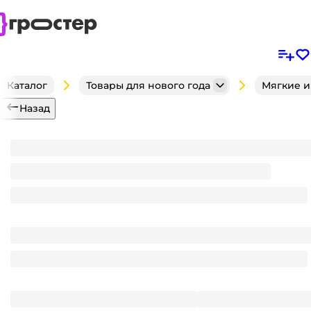
Каталог
Товары для нового года
Мягкие и
Назад
Игрушка мягкая Заяц Роман НГ