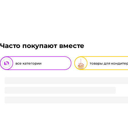
Часто покупают вместе
все категории
товары для кондите
Свеча-фонтан для торта 18 см ЦВЕТНЫЕ (6 шт.упак)
263
₽
/ упак
263
₽
В корзину
В наличии:
на
1
складе