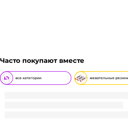
Часто покупают вместе
все категории
жевательные резин
Жевательная Резинка "ЭлектроШок" 3,5г (100 шт.упак)
291
₽
/ упак
291
₽
В корзину