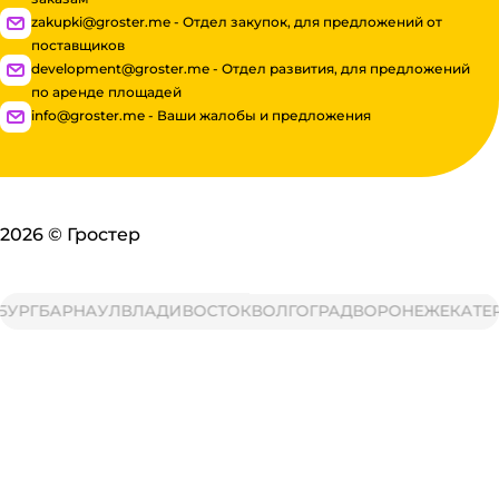
zakupki@groster.me - Отдел закупок, для предложений от
поставщиков
development@groster.me - Отдел развития, для предложений
по аренде площадей
info@groster.me - Ваши жалобы и предложения
2026
©
Гростер
УРГ
БАРНАУЛ
ВЛАДИВОСТОК
ВОЛГОГРАД
ВОРОНЕЖ
ЕКАТЕР