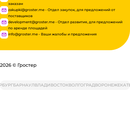
заказам
zakupki@groster.me - Отдел закупок, для предложений от
поставщиков
development@groster.me - Отдел развития, для предложений
по аренде площадей
info@groster.me - Ваши жалобы и предложения
2026
©
Гростер
БУРГ
БАРНАУЛ
ВЛАДИВОСТОК
ВОЛГОГРАД
ВОРОНЕЖ
ЕКАТЕР