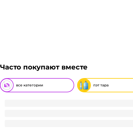
Часто покупают вместе
все категории
пэт тара
ПЭТ бутылка 0,5 л D-38 мм "КВ" широкое горло без крышк
8.85
₽
/ шт
8.85
₽