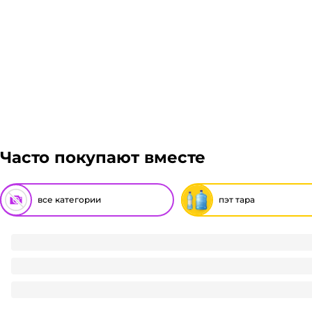
Часто покупают вместе
все категории
пэт тара
ПЭТ бутылка 0,5 л D-38 мм "КВ" широкое горло без крышк
8.85
₽
/ шт
8.85
₽