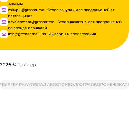
заказам
zakupki@groster.me - Отдел закупок, для предложений от
поставщиков
development@groster.me - Отдел развития, для предложений
по аренде площадей
info@groster.me - Ваши жалобы и предложения
2026
©
Гростер
БУРГ
БАРНАУЛ
ВЛАДИВОСТОК
ВОЛГОГРАД
ВОРОНЕЖ
ЕКАТЕР