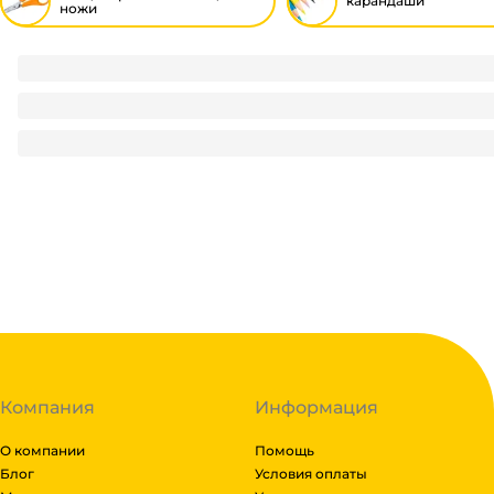
карандаши
ножи
Ножницы детские 13 см Холодное сердце безопасные,пл
72.97
₽
/ шт
72.97
₽
В корзину
В наличии:
на
1
складе
Код:
124421
Компания
Информация
О компании
Помощь
Блог
Условия оплаты